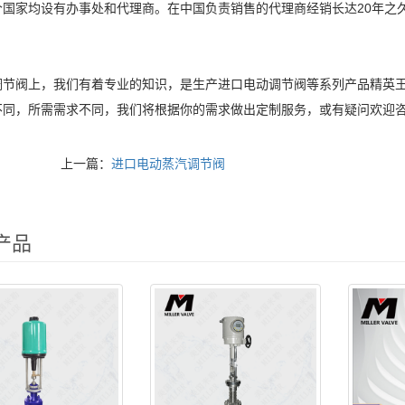
个国家均设有办事处和代理商。在中国负责销售的代理商经销长达20年之
调节阀上，我们有着专业的知识，是生产进口电动调节阀等系列产品精英
不同，所需需求不同，我们将根据你的需求做出定制服务，或有疑问欢迎
上一篇：
进口电动蒸汽调节阀
产品