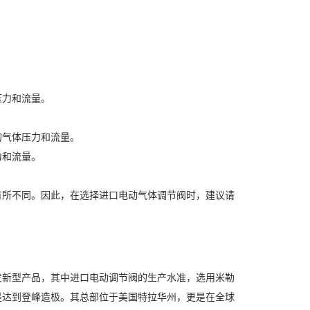
。
压力和流量。
。
的气体压力和流量。
力和流量。
有所不同。因此，在选择进口电动气体调节阀时，建议请
发新型产品，其中进口电动调节阀的生产水准，选用米勒
是达到登峰造极。其总部位于美国特拉华州，更是在全球