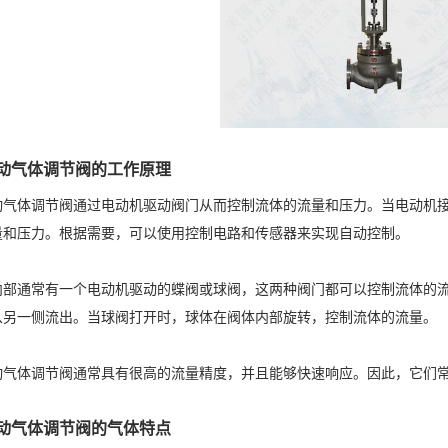
动气体调节阀的工作原理
动气体调节阀通过电动机驱动阀门从而控制流体的流量和压力。当电动机
量和压力。根据需要，可以使用控制电路和传感器来实现自动控制。
内部通常有一个电动机驱动的蝶阀或球阀，这两种阀门都可以控制流体的
从另一侧流出。当球阀打开时，球体在阀体内部旋转，控制流体的流量。
动气体调节阀通常具有很高的流量精度，并且能够快速响应。因此，它们
动气体调节阀的气体特点