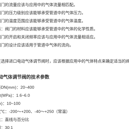
阀门的流量应该与应用中的气体流量相匹配。
阀门的压力级别应该能够承受管道中的气体压力。
阀门的温度范围应该能够承受管道中的气体温度。
质：阀门的材料应该能够承受管道中的气体的化学性质。
阀门的开启和关闭频率应该与应用中的气体流量相适应。
阀门的设计应该适用于管道中气体的流向。
在选择进口电动气体调节阀时，应该根据应用中的气体特点来确定适当的
动气体调节阀的技术参数
N(mm)：20~400
MPa)：1.6~6.0
)：10~100
：-200～+200、-40～+250（常温）
性：直线与百分比
：30:1