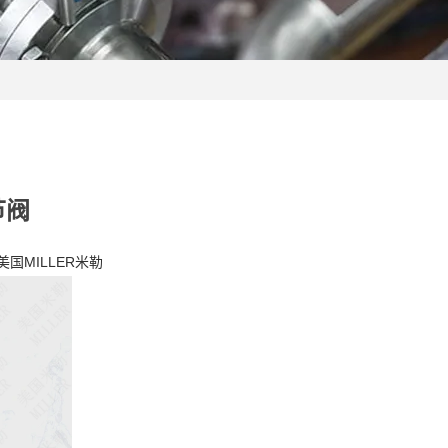
节阀
：美国MILLER米勒