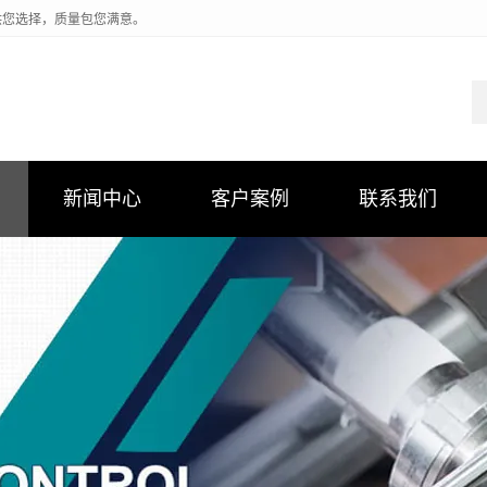
门供您选择，质量包您满意。
新闻中心
客户案例
联系我们