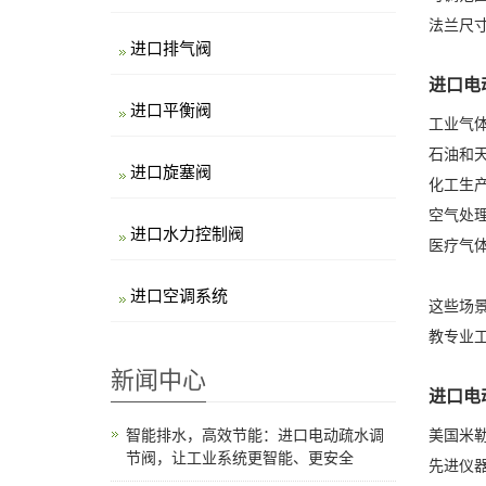
法兰尺寸：
进口排气阀
进口电
进口平衡阀
工业气
石油和
进口旋塞阀
化工生
空气处
进口水力控制阀
医疗气
进口空调系统
这些场
教专业
新闻中心
进口电
智能排水，高效节能：进口电动疏水调
美国米
节阀，让工业系统更智能、更安全
先进仪