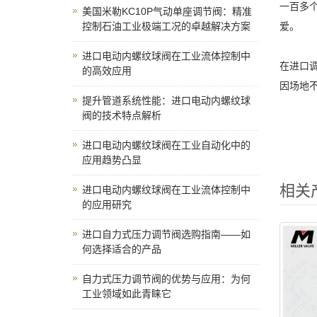
一百多
美国米勒KC10P气动单座调节阀：精准
控制石油工业极端工况的卓越解决方案
爱。
进口电动内螺纹球阀在工业流体控制中
在进口
的高效应用
因场地
提升管道系统性能：进口电动内螺纹球
阀的技术特点解析
进口电动内螺纹球阀在工业自动化中的
应用趋势凸显
相关
进口电动内螺纹球阀在工业流体控制中
的应用研究
进口自力式压力调节阀选购指南——如
何选择适合的产品
自力式压力调节阀的优势与应用：为何
工业领域如此青睐它