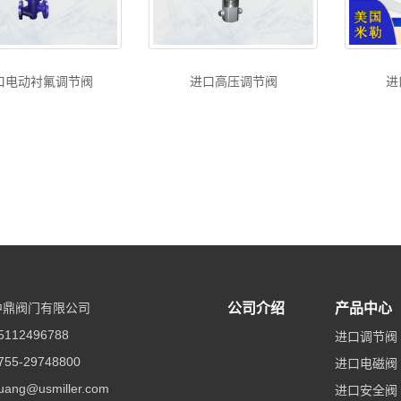
口电动衬氟调节阀
进口高压调节阀
进
中鼎阀门有限公司
公司介绍
产品中心
112496788
进口调节阀
55-29748800
进口电磁阀
ng@usmiller.com
进口安全阀