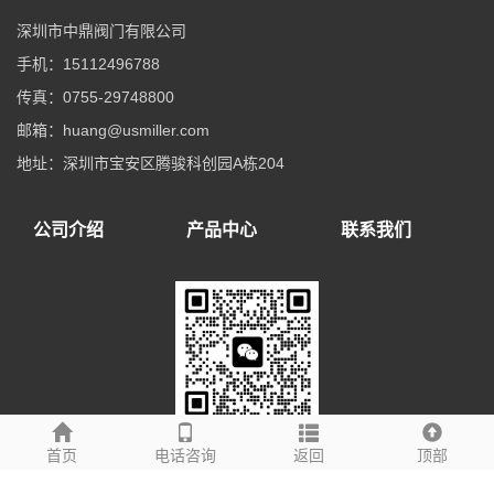
深圳市中鼎阀门有限公司
手机：15112496788
传真：0755-29748800
邮箱：huang@usmiller.com
地址：深圳市宝安区腾骏科创园A栋204
公司介绍
产品中心
联系我们
扫码添加客服微信
首页
电话咨询
返回
顶部