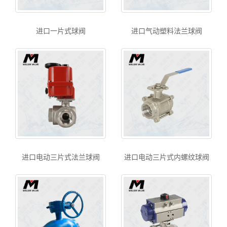
进口一片式球阀
进口气动塑料法兰球阀
进口电动三片式法兰球阀
进口电动三片式内螺纹球阀