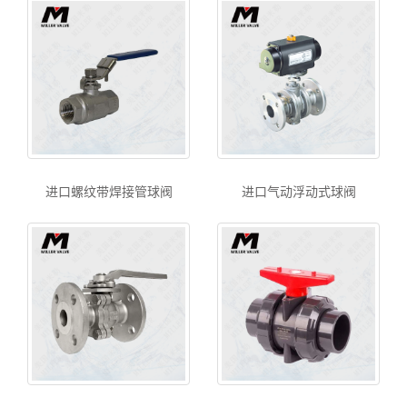
进口螺纹带焊接管球阀
进口气动浮动式球阀